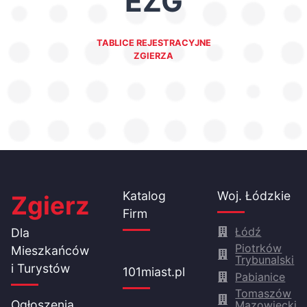
EZG
TABLICE REJESTRACYJNE
ZGIERZA
Katalog
Woj. Łódzkie
Zgierz
Firm
Łódź
Dla
Piotrków
Mieszkańców
Trybunalski
i Turystów
101miast.pl
Pabianice
Tomaszów
Ogłoszenia
Mazowiecki