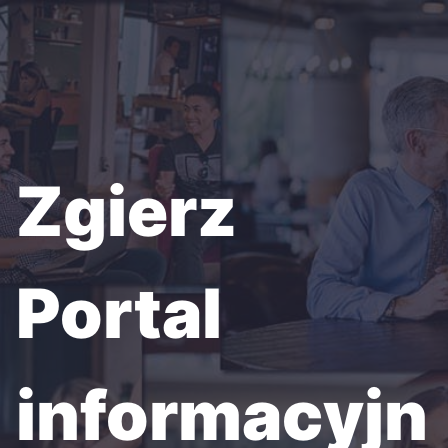
Przejdź
do
treści
Zgierz
Portal
informacyjn